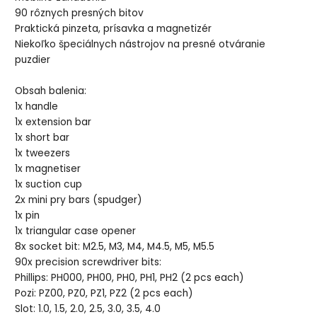
90 rôznych presných bitov
Praktická pinzeta, prísavka a magnetizér
Niekoľko špeciálnych nástrojov na presné otváranie
puzdier
Obsah balenia:
1x handle
1x extension bar
1x short bar
1x tweezers
1x magnetiser
1x suction cup
2x mini pry bars (spudger)
1x pin
1x triangular case opener
8x socket bit: M2.5, M3, M4, M4.5, M5, M5.5
90x precision screwdriver bits:
Phillips: PH000, PH00, PH0, PH1, PH2 (2 pcs each)
Pozi: PZ00, PZ0, PZ1, PZ2 (2 pcs each)
Slot: 1.0, 1.5, 2.0, 2.5, 3.0, 3.5, 4.0