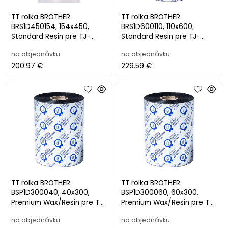
TT rolka BROTHER
TT rolka BROTHER
BRS1D450154, 154x450,
BRS1D600110, 110x600,
Standard Resin pre TJ-
Standard Resin pre TJ-
6421TN/6521TN (5ks)
4420TN/4422TN/4520TN/
na objednávku
na objednávku
4522TN (6ks)
200.97 €
229.59 €
TT rolka BROTHER
TT rolka BROTHER
BSP1D300040, 40x300,
BSP1D300060, 60x300,
Premium Wax/Resin pre TJ-
Premium Wax/Resin pre TJ-
4020TN/4120TN/4021TN/41
4020TN/4120TN/4021TN/41
na objednávku
na objednávku
21TN (24ks)
21TN (12ks)