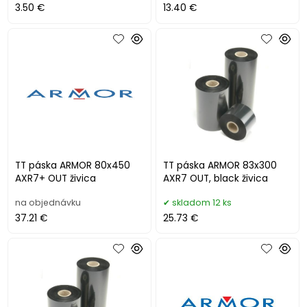
3.50 €
13.40 €
TT páska ARMOR 80x450
TT páska ARMOR 83x300
AXR7+ OUT živica
AXR7 OUT, black živica
na objednávku
skladom 12 ks
37.21 €
25.73 €