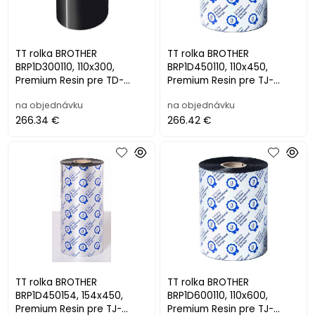
TT rolka BROTHER
TT rolka BROTHER
BRP1D300110, 110x300,
BRP1D450110, 110x450,
Premium Resin pre TD-
Premium Resin pre TJ-
4420TN/4520TN (12ks)
4020TN/4120TN/4021TN/41
na objednávku
na objednávku
21TN (8ks)
266.34 €
266.42 €
TT rolka BROTHER
TT rolka BROTHER
BRP1D450154, 154x450,
BRP1D600110, 110x600,
Premium Resin pre TJ-
Premium Resin pre TJ-