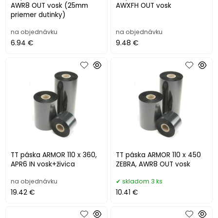
AWR8 OUT vosk (25mm
AWXFH OUT vosk
priemer dutinky)
na objednávku
na objednávku
6.94 €
9.48 €
TT páska ARMOR 110 x 360,
TT páska ARMOR 110 x 450
APR6 IN vosk+živica
ZEBRA, AWR8 OUT vosk
na objednávku
skladom 3 ks
19.42 €
10.41 €