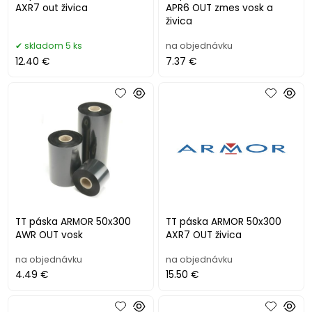
AXR7 out živica
APR6 OUT zmes vosk a
živica
skladom 5 ks
na objednávku
12.40 €
7.37 €
TT páska ARMOR 50x300
TT páska ARMOR 50x300
AWR OUT vosk
AXR7 OUT živica
na objednávku
na objednávku
4.49 €
15.50 €