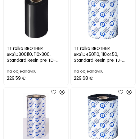
TT rolka BROTHER
TT rolka BROTHER
BRS1D300110, 110x300,
BRS1D450110, 110x450,
Standard Resin pre TD-
Standard Resin pre TJ-
4420TN/4520TN (12ks)
4020TN/4120TN/4021TN/41
na objednávku
na objednávku
21TN (8ks)
229.59 €
229.68 €