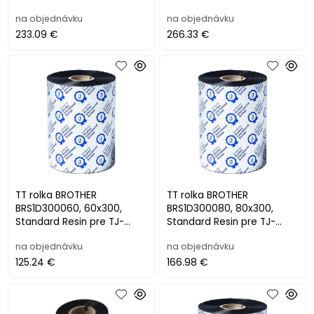
6421TN/6521TN (5ks)
4420TN/4422TN/4520TN/
na objednávku
na objednávku
4522TN (6ks)
233.09 €
266.33 €
TT rolka BROTHER
TT rolka BROTHER
BRS1D300060, 60x300,
BRS1D300080, 80x300,
Standard Resin pre TJ-
Standard Resin pre TJ-
4020TN/4120TN/4021TN/41
4020TN/4120TN/4021TN/41
na objednávku
na objednávku
21TN (12ks)
21TN (12ks)
125.24 €
166.98 €