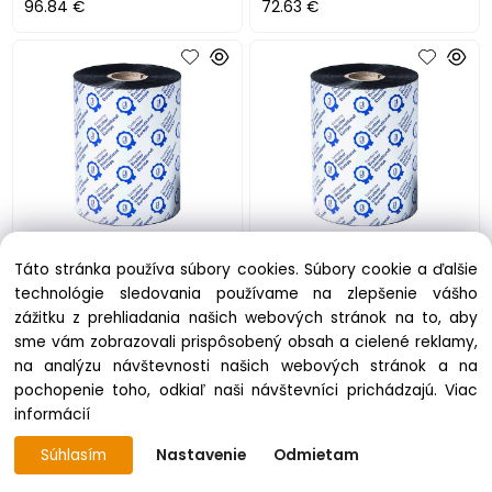
96.84 €
72.63 €
TT rolka BROTHER
TT rolka BROTHER
Táto stránka používa súbory cookies. Súbory cookie a ďalšie
BSP1D3000684, 68x300,
BSP1D300080, 80x300,
technológie sledovania používame na zlepšenie vášho
Premium Wax/Resin pre TJ-
Premium Wax/Resin pre TJ-
zážitku z prehliadania našich webových stránok na to, aby
4020TN/4120TN/4021TN/41
4020TN/4120TN/4021TN/41
na objednávku
na objednávku
sme vám zobrazovali prispôsobený obsah a cielené reklamy,
21TN (12ks)
21TN (12ks)
82.38 €
96.84 €
na analýzu návštevnosti našich webových stránok a na
pochopenie toho, odkiaľ naši návštevníci prichádzajú.
Viac
informácií
Súhlasím
Nastavenie
Odmietam