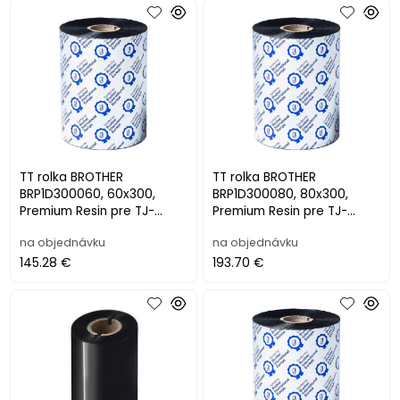
TT rolka BROTHER
TT rolka BROTHER
BRP1D300060, 60x300,
BRP1D300080, 80x300,
Premium Resin pre TJ-
Premium Resin pre TJ-
4020TN/4120TN/4021TN/41
4020TN/4120TN/4021TN/41
na objednávku
na objednávku
21TN (12ks)
21TN (12ks)
145.28 €
193.70 €