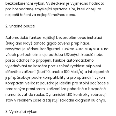
bezkonkurenční výkon. Výsledkem je výjimečná hodnota
pro hospodárně smýšlející správce sítě, kteří chtějí to
nejlepší řešení za nejlepší možnou cenu.
2. Snadné použití
Automatické funkce zajišťují bezproblémovou instalaci
(Plug and Play) tohoto gigabitového přepínače.
Nevyžaduje žádnou konfiguraci. Funkce Auto MDI/MDI-X na
všech portech eliminuje potřebu křížených kabelů nebo
portů odchozího připojení. Funkce automatického
vyjednávání na každém portu snímá rychlost připojení
síťového zařízení (buď 10, anebo 100 Mbit/s) a inteligentně
ji přizpůsobuje podle kompatibility a pro optimální výkon.
Kompaktní velikost pouzdra je ideální pro stolní počítače s
omezeným prostorem; zařízení lze pohodlně a bezpečně
namontovat do racku. Dynamické LED kontrolky zobrazují
stav v reálném čase a zajišťují základní diagnostiku chyb.
3. Vynikající výkon