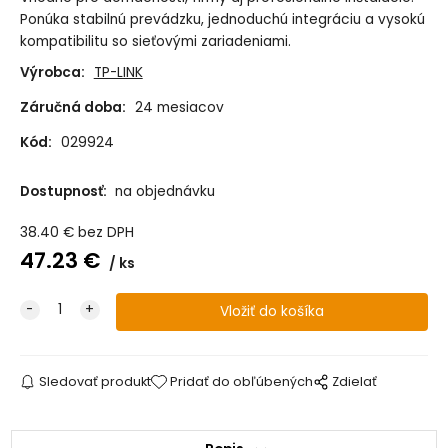
Ponúka stabilnú prevádzku, jednoduchú integráciu a vysokú
kompatibilitu so sieťovými zariadeniami.
Výrobca:
TP-LINK
Záručná doba:
24 mesiacov
Kód:
029924
Dostupnosť:
na objednávku
38.40
€
bez DPH
47.23
€
ks
Sledovať produkt
Pridať do obľúbených
Zdielať