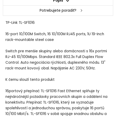
Popis
Potrebujete poradiť?
TP-Link TL-SF1016
16-port 10/100M Switch, 16 10/100M RJ45 ports, 1U 19-inch
rack-mountable steel case
Switch pre menšie skupiny alebo domácnosti s 16x portmi
RJ-45 10/100Mbps. Štandard IEEE 802.3x Full Duplex Flow
Control. Auto negociácia rýchlosti, duplexného módu. 13"
rack-mount kovový obal. Napájanie AC 230V, 50Hz.
K čemu slouží tento produkt
16portový přepínač TL-SF1016 Fast Ethernet splňuje ty
nejnáročnější požadavky pracovních skupin a oddělení na
konektivitu. Přepínač TL-SF1016, který se vyznačuje
spolehlivostí a jednoduchou správou, poskytuje 16 portů
10/100 Mbit/s. TL-SF1016 v sobě spojuje snadnou obsluhu a