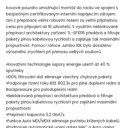
Kovové pouzdro umožňující montáž do racku ve spojení s
bezpečným certifikovaným interním napájecím zdrojem
činí z přepínače velmi robustní řešení za velmi přijatelnou
cenu pro připojení až 16 uživatelů. S využitím neblokované
přepínací architektury zařízení TL-SF1016 předává a filtruje
pakety plnou kabelovou rychlostí a zajišťuje tak maximální
propustnost. Pomocí rámce Jumbo 10K bylo dosaženo
výrazného zrychlení při přenosu velkých souborů.
•Inovativní technologie úspory energie ušetří až 40 %
spotřeby
•100% filtrování dat eliminuje všechny chybové pakety
•Podporuje řízení toku IEEE 802.3x pro plně duplexní režim a
Backpressure pro poloduplexní režim
•Neblokovaná přepínací architektura předává a filtruje
pakety plnou kabelovou rychlostí pro zajištění maximální
propustnosti
•Přepínací kapacita 3,2 Gbit/s
•Funkce Auto MDI/MDIX eliminuje potřebu křížených kabelů
•Podporuje automatické učení adres MAC a Auto-aging