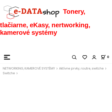
Tonery,
tlačiarne, eKasy, nertworking,
kamerové systémy
0
NETWORKING, KAMEROVÉ SYSTÉMY
Aktívne prvky, routre, switche
Switche