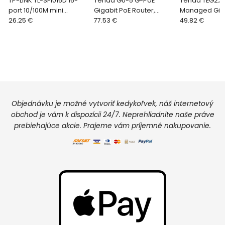
TP-LINK TL-SF1016D 16-
Tenda G0-5 G-PoE
Tenda TEG22
port 10/100M mini
Gigabit PoE Router,
Managed Gig
Desktop Switch, 16x
26.25 €
MultiWAN 1x WAN, 1x LAN,
77.53 €
Switch, 8x RJ4
49.82 €
10/100M RJ45 ports,
3x WAN/LAN, 4xPoE
10/100/1000 M
Plastic case
802.3af/at, 10/100/1
Objednávku je možné vytvoriť kedykoľvek, náš internetový
obchod je vám k dispozícii 24/7. Neprehliadnite naše práve
prebiehajúce akcie. Prajeme vám príjemné nakupovanie.