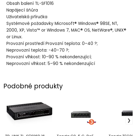
Obsah balení TL-SF1016
Napájecí šňůra
Uživatelská příručka
Systémové požadavky Microsoft® Windows® 98SE, NT,
2000, XP, Vista™ or Windows 7, MAC® OS, NetWare®, UNIX®
or Linux.
Provozní prostředí Provozní teplota: 0–40 ?;
Neprovozní teplota: -40–70 ?;
Provozní vlhkost: 10–90 % nekondenzující;
Neprovozní vlhkost: 5–90 % nekondenzující
Podobné produkty