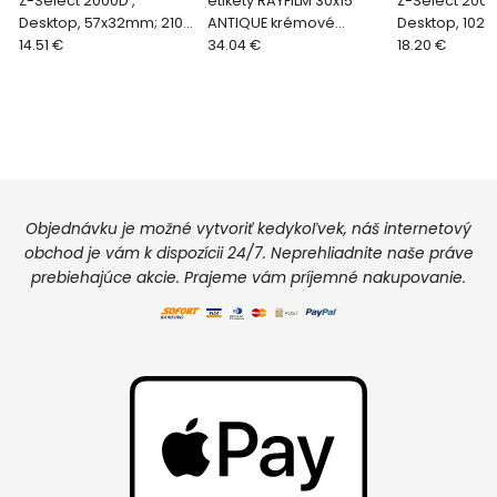
Z-Select 2000D ,
etikety RAYFILM 30x15
Z-Select 2000
Desktop, 57x32mm; 2100
ANTIQUE krémové
Desktop, 102
etikiet na rolke, 12 roliek
14.51 €
štruktúrované s
34.04 €
1,370 etikiet na
18.20 €
v balení - potrebné
vodoznakom laser
roliek v balen
objednať cel
R01633032A-LCUT (100
uvedená za j
list./A4
Objednávku je možné vytvoriť kedykoľvek, náš internetový
obchod je vám k dispozícii 24/7. Neprehliadnite naše práve
prebiehajúce akcie. Prajeme vám príjemné nakupovanie.