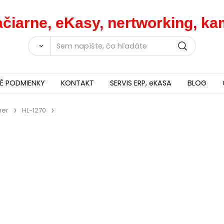
lačiarne, eKasy, nertworking, 
 PODMIENKY
KONTAKT
SERVIS ERP, eKASA
BLOG
her
HL-1270