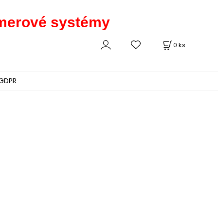
kamerové systémy
0
ks
GDPR