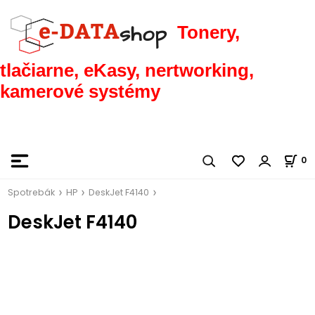
Tonery,
tlačiarne, eKasy, nertworking,
kamerové systémy
0
Spotrebák
HP
DeskJet F4140
DeskJet F4140