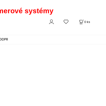
kamerové systémy
0
ks
GDPR