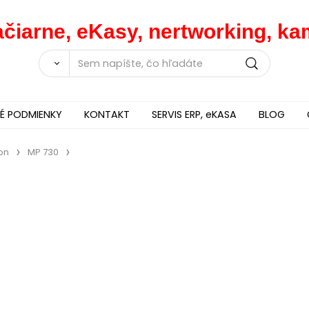
lačiarne, eKasy, nertworking, 
 PODMIENKY
KONTAKT
SERVIS ERP, eKASA
BLOG
on
MP 730