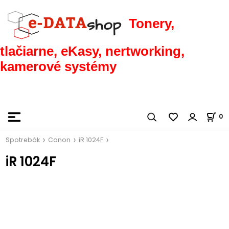
Tonery,
tlačiarne, eKasy, nertworking,
kamerové systémy
0
Spotrebák
Canon
iR 1024F
iR 1024F