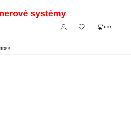
kamerové systémy
0
ks
GDPR