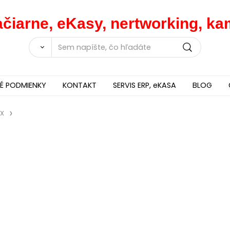
lačiarne, eKasy, nertworking, 
 PODMIENKY
KONTAKT
SERVIS ERP, eKASA
BLOG
X