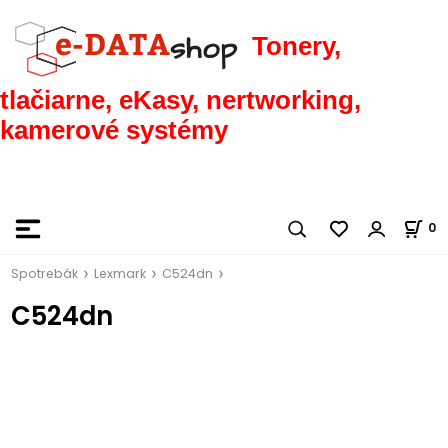
Tonery,
tlačiarne, eKasy, nertworking,
kamerové systémy
0
Spotrebák
Lexmark
C524dn
C524dn