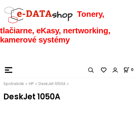
Tonery,
tlačiarne, eKasy, nertworking,
kamerové systémy
0
Spotrebák
HP
DeskJet 1050A
DeskJet 1050A