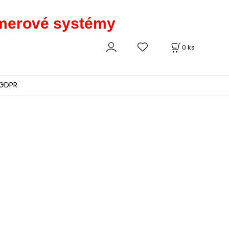
kamerové systémy
0
ks
GDPR