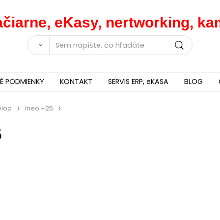
lačiarne, eKasy, nertworking, 
 PODMIENKY
KONTAKT
SERVIS ERP, eKASA
BLOG
elop
ineo +25
5