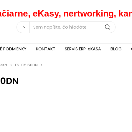
lačiarne, eKasy, nertworking, 
 PODMIENKY
KONTAKT
SERVIS ERP, eKASA
BLOG
cera
FS-C5150DN
50DN