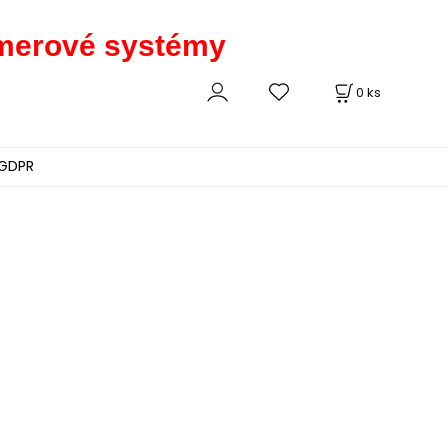
kamerové systémy
0
ks
GDPR