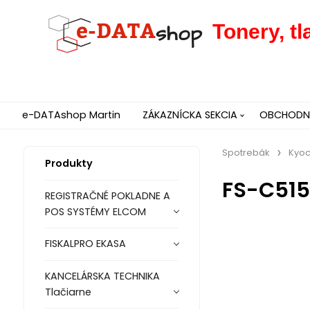
Tonery, t
e-DATAshop Martin
ZÁKAZNÍCKA SEKCIA
OBCHODNÉ
Spotrebák
Kyo
Produkty
FS-C51
REGISTRAČNÉ POKLADNE A
POS SYSTÉMY ELCOM
FISKALPRO EKASA
KANCELÁRSKA TECHNIKA
Tlačiarne