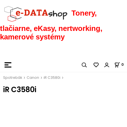
Tonery,
tlačiarne, eKasy, nertworking,
kamerové systémy
0
Spotrebák
Canon
iR C3580i
iR C3580i