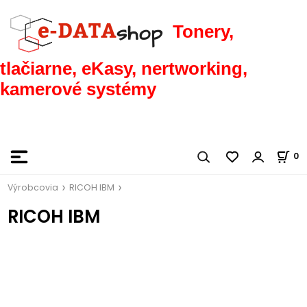
Tonery,
tlačiarne, eKasy, nertworking,
kamerové systémy
0
Výrobcovia
RICOH IBM
RICOH IBM