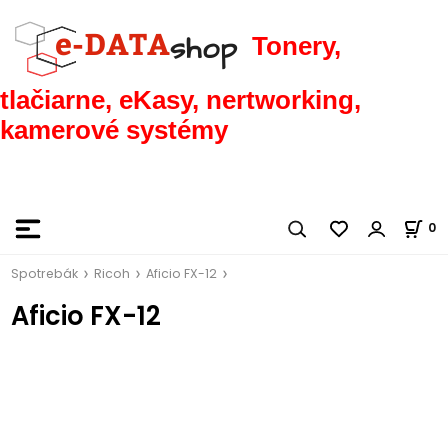
Tonery,
tlačiarne, eKasy, nertworking,
kamerové systémy
0
Spotrebák
Ricoh
Aficio FX-12
Aficio FX-12