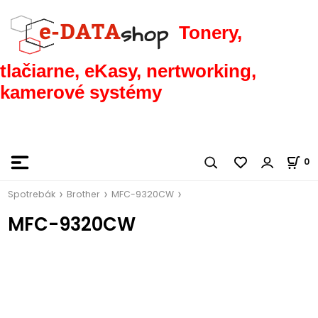
Tonery,
tlačiarne, eKasy, nertworking,
kamerové systémy
0
Spotrebák
Brother
MFC-9320CW
MFC-9320CW