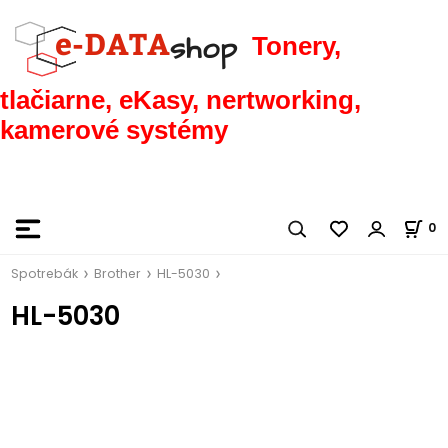
Tonery,
tlačiarne, eKasy, nertworking,
kamerové systémy
0
Spotrebák
Brother
HL-5030
HL-5030