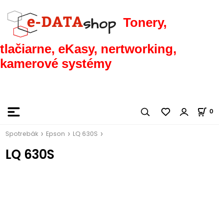
Tonery,
tlačiarne, eKasy, nertworking,
kamerové systémy
0
Spotrebák
Epson
LQ 630S
LQ 630S