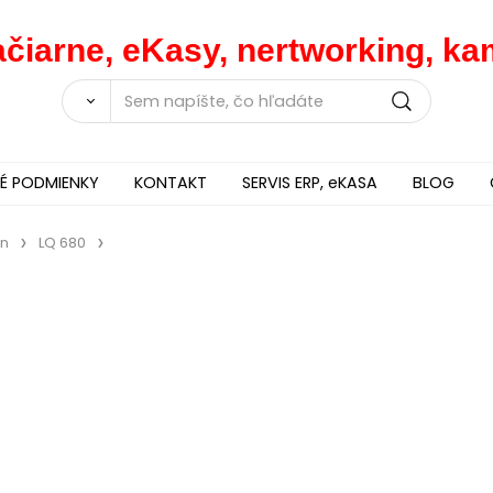
lačiarne, eKasy, nertworking, 
 PODMIENKY
KONTAKT
SERVIS ERP, eKASA
BLOG
on
LQ 680