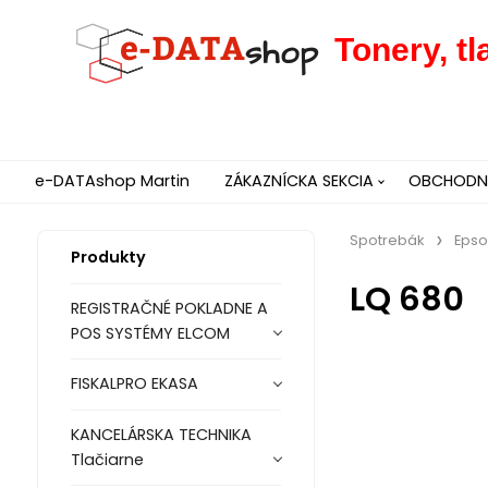
Tonery, t
e-DATAshop Martin
ZÁKAZNÍCKA SEKCIA
OBCHODNÉ
Spotrebák
Eps
Produkty
LQ 680
REGISTRAČNÉ POKLADNE A
POS SYSTÉMY ELCOM
FISKALPRO EKASA
KANCELÁRSKA TECHNIKA
Tlačiarne