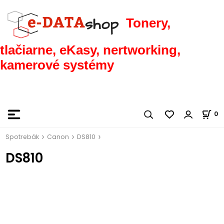
Tonery,
tlačiarne, eKasy, nertworking,
kamerové systémy
0
Spotrebák
Canon
DS810
DS810