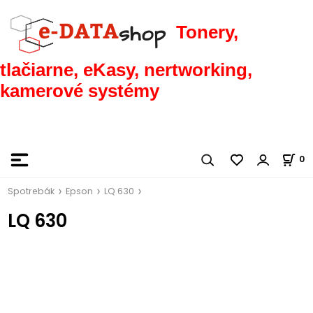
Tonery,
tlačiarne, eKasy, nertworking,
kamerové systémy
0
Spotrebák
Epson
LQ 630
LQ 630