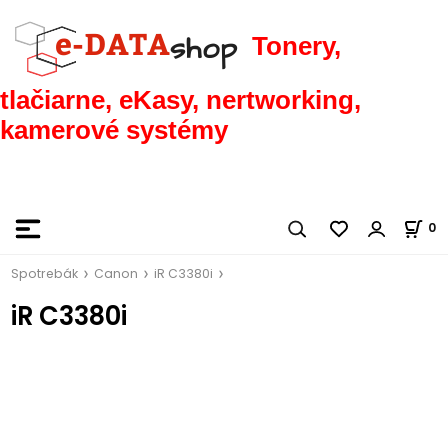
Tonery,
tlačiarne, eKasy, nertworking,
kamerové systémy
0
Spotrebák
Canon
iR C3380i
iR C3380i