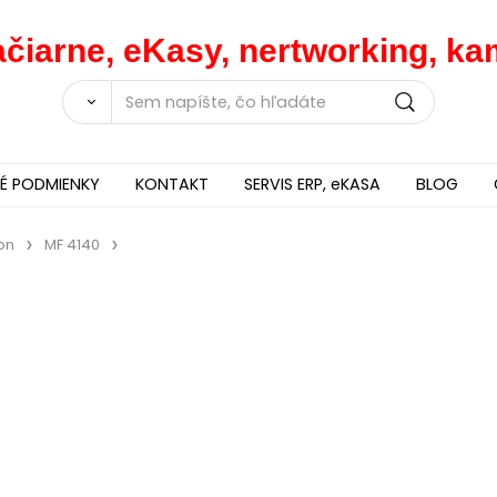
lačiarne, eKasy, nertworking, 
 PODMIENKY
KONTAKT
SERVIS ERP, eKASA
BLOG
on
MF 4140