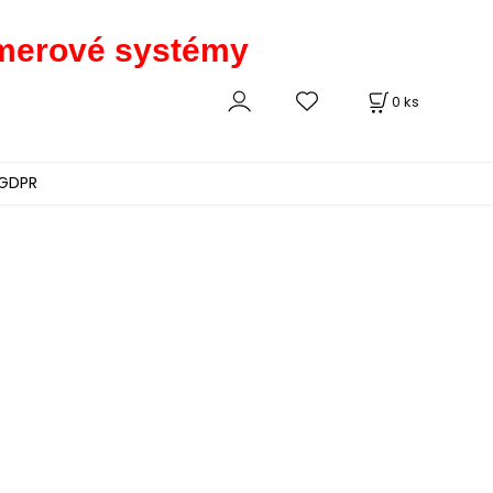
kamerové systémy
0
ks
GDPR