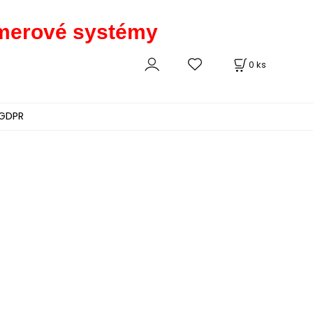
kamerové systémy
0
ks
GDPR