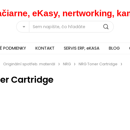
lačiarne, eKasy, nertworking, 
 PODMIENKY
KONTAKT
SERVIS ERP, eKASA
BLOG
Originální spotřeb. materiál
NRG
NRG Toner Cartridge
er Cartridge