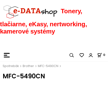
Tonery,
tlačiarne, eKasy, nertworking,
kamerové systémy
0
Spotrebák
Brother
MFC-5490CN
MFC-5490CN