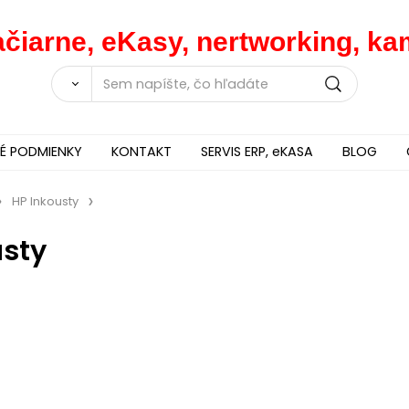
lačiarne, eKasy, nertworking, 
 PODMIENKY
KONTAKT
SERVIS ERP, eKASA
BLOG
HP Inkousty
usty