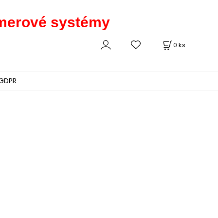
kamerové systémy
0
ks
GDPR