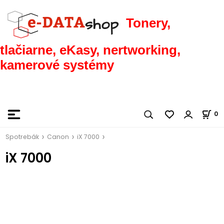
Tonery,
tlačiarne, eKasy, nertworking,
kamerové systémy
0
Spotrebák
Canon
iX 7000
iX 7000