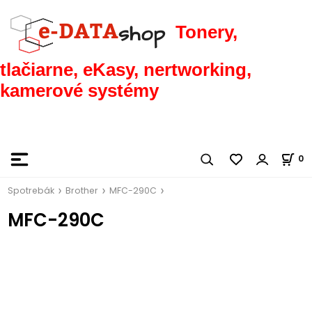
Tonery,
tlačiarne, eKasy, nertworking,
kamerové systémy
0
Spotrebák
Brother
MFC-290C
MFC-290C