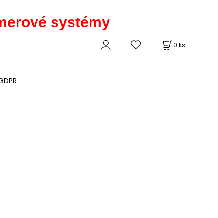
kamerové systémy
0
ks
GDPR