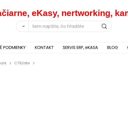
lačiarne, eKasy, nertworking, 
 PODMIENKY
KONTAKT
SERVIS ERP, eKASA
BLOG
ark
C792dte