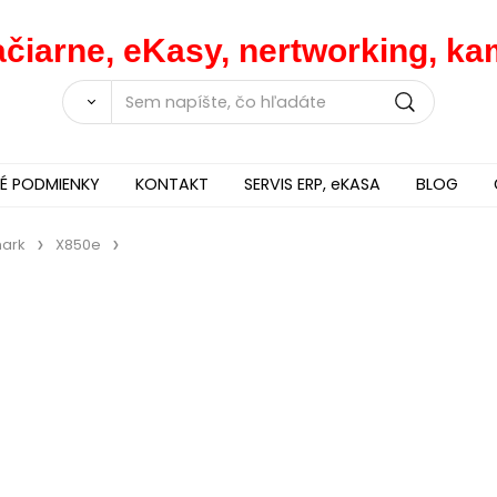
lačiarne, eKasy, nertworking, 
 PODMIENKY
KONTAKT
SERVIS ERP, eKASA
BLOG
ark
X850e