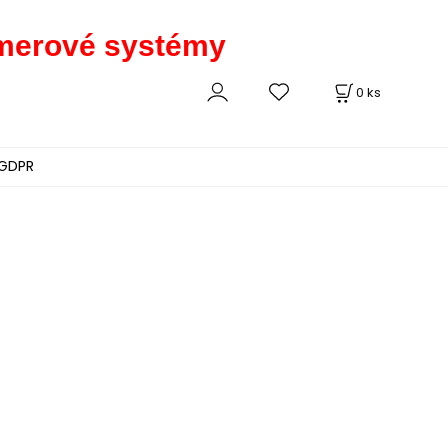
kamerové systémy
0
ks
GDPR