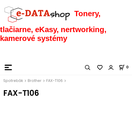
Tonery,
tlačiarne, eKasy, nertworking,
kamerové systémy
0
Spotrebák
Brother
FAX-T106
FAX-T106