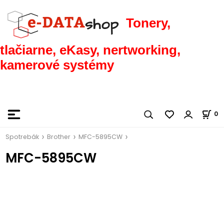
Tonery,
tlačiarne, eKasy, nertworking,
kamerové systémy
0
Spotrebák
Brother
MFC-5895CW
MFC-5895CW