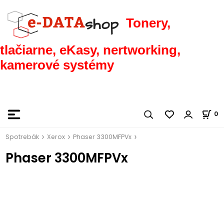
Tonery,
tlačiarne, eKasy, nertworking,
kamerové systémy
0
Spotrebák
Xerox
Phaser 3300MFPVx
Phaser 3300MFPVx