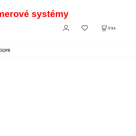
kamerové systémy
0
ks
GDPR