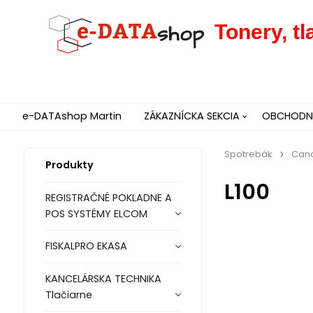
Tonery, t
e-DATAshop Martin
ZÁKAZNÍCKA SEKCIA
OBCHODNÉ
Spotrebák
Can
Produkty
L100
REGISTRAČNÉ POKLADNE A
POS SYSTÉMY ELCOM
FISKALPRO EKASA
KANCELÁRSKA TECHNIKA
Tlačiarne