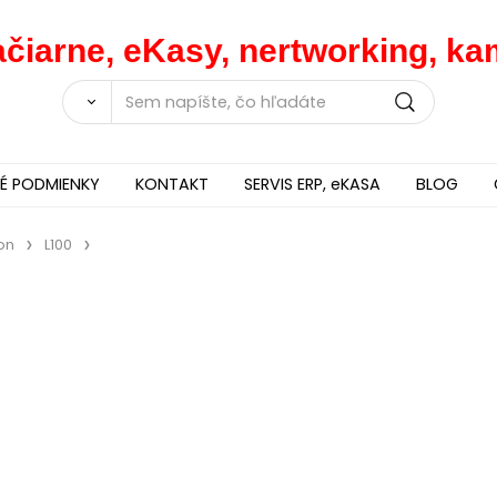
lačiarne, eKasy, nertworking, 
 PODMIENKY
KONTAKT
SERVIS ERP, eKASA
BLOG
on
L100