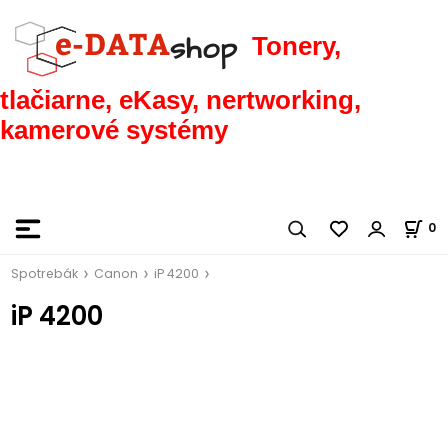
Tonery,
tlačiarne, eKasy, nertworking,
kamerové systémy
0
Spotrebák
Canon
iP 4200
iP 4200