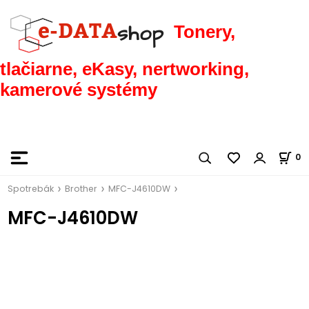
Tonery,
tlačiarne, eKasy, nertworking,
kamerové systémy
0
Spotrebák
Brother
MFC-J4610DW
MFC-J4610DW