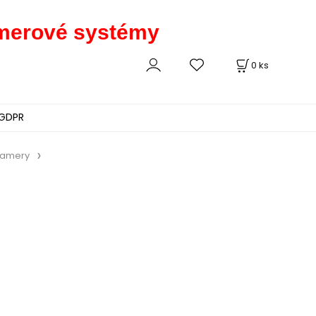
kamerové systémy
0
ks
GDPR
kamery