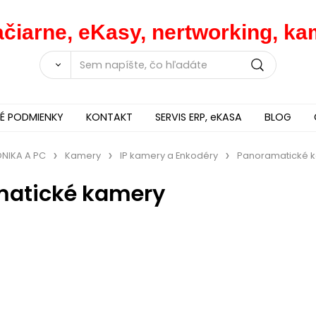
lačiarne, eKasy, nertworking, 
 PODMIENKY
KONTAKT
SERVIS ERP, eKASA
BLOG
ONIKA A PC
Kamery
IP kamery a Enkodéry
Panoramatické 
atické kamery