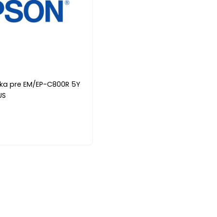
uka pre EM/EP-C800R 5Y
US