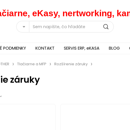
lačiarne, eKasy, nertworking, 
 PODMIENKY
KONTAKT
SERVIS ERP, eKASA
BLOG
THER
Tlačiarne a MFP
Rozšírenie záruky
ie záruky