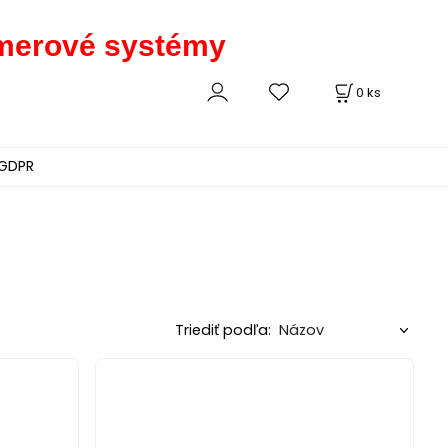
kamerové systémy
0
ks
GDPR
Triediť podľa: