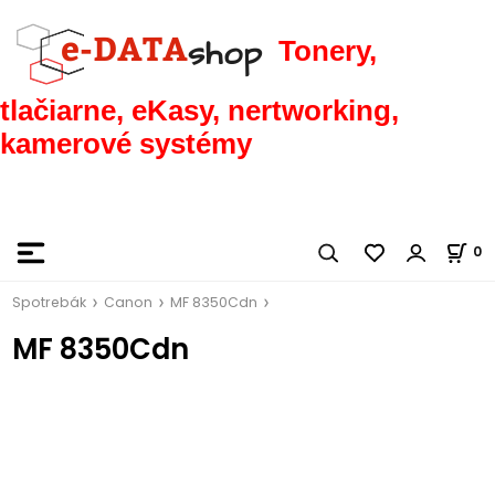
Tonery,
tlačiarne, eKasy, nertworking,
kamerové systémy
0
Spotrebák
Canon
MF 8350Cdn
MF 8350Cdn