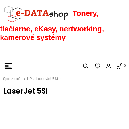
Tonery,
tlačiarne, eKasy, nertworking,
kamerové systémy
0
Spotrebák
HP
LaserJet 5Si
LaserJet 5Si