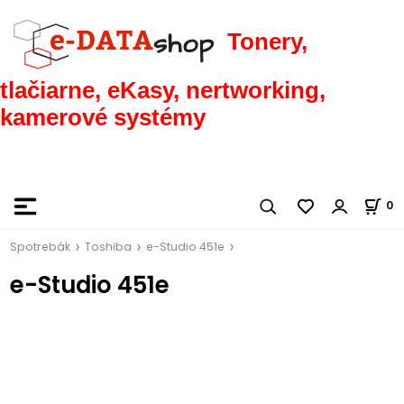
Tonery,
tlačiarne, eKasy, nertworking,
kamerové systémy
0
Spotrebák
Toshiba
e-Studio 451e
e-Studio 451e