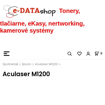
Tonery,
tlačiarne, eKasy, nertworking,
kamerové systémy
0
Spotrebák
Epson
Aculaser M1200
Aculaser M1200