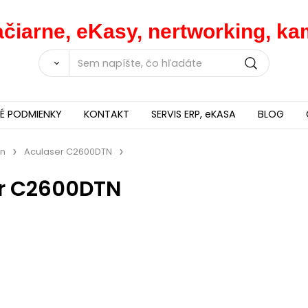
lačiarne, eKasy, nertworking, 
 PODMIENKY
KONTAKT
SERVIS ERP, eKASA
BLOG
on
Aculaser C2600DTN
r C2600DTN