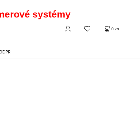
kamerové systémy
0
ks
GDPR