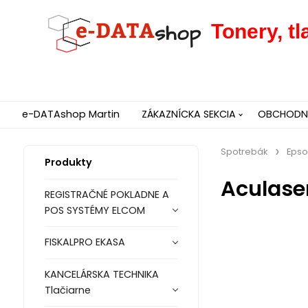
Tonery, t
e-DATAshop Martin
ZÁKAZNÍCKA SEKCIA
OBCHODNÉ
Spotrebák
Eps
Produkty
Aculase
REGISTRAČNÉ POKLADNE A
POS SYSTÉMY ELCOM
FISKALPRO EKASA
KANCELÁRSKA TECHNIKA
Tlačiarne