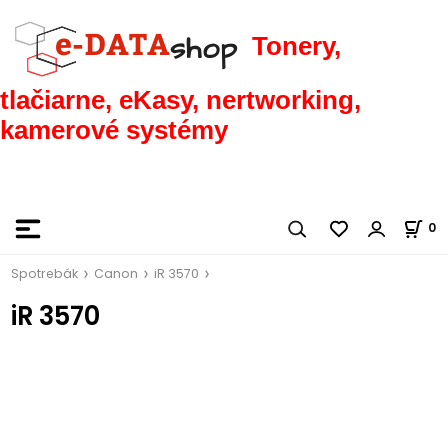
Tonery,
tlačiarne, eKasy, nertworking,
kamerové systémy
0
Spotrebák
Canon
iR 3570
iR 3570