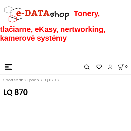
Tonery,
tlačiarne, eKasy, nertworking,
kamerové systémy
0
Spotrebák
Epson
LQ 870
LQ 870