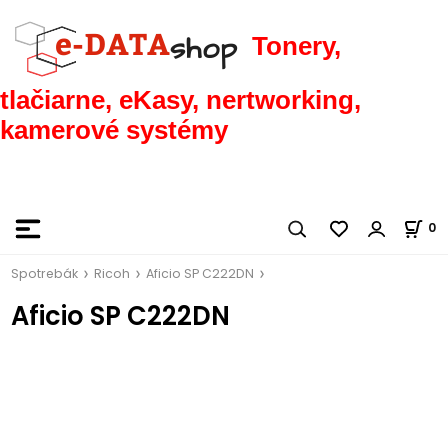
Tonery,
tlačiarne, eKasy, nertworking,
kamerové systémy
0
Spotrebák
Ricoh
Aficio SP C222DN
Aficio SP C222DN