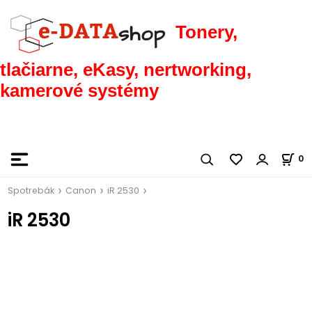
Tonery,
tlačiarne, eKasy, nertworking,
kamerové systémy
0
Spotrebák
Canon
iR 2530
iR 2530