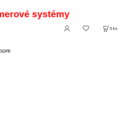
kamerové systémy
0
ks
GDPR