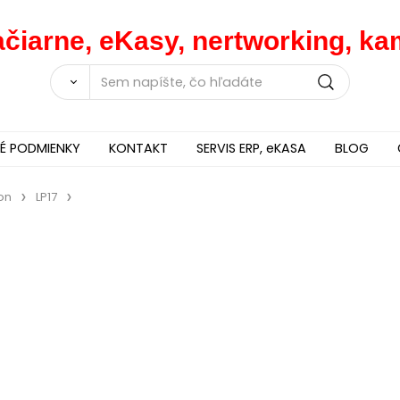
lačiarne, eKasy, nertworking, 
 PODMIENKY
KONTAKT
SERVIS ERP, eKASA
BLOG
on
LP17