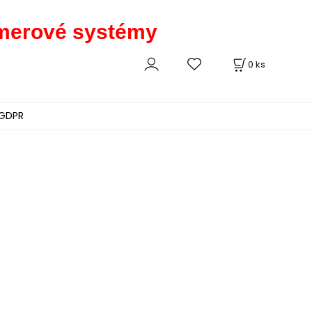
kamerové systémy
0
ks
GDPR