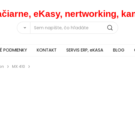
lačiarne, eKasy, nertworking, 
 PODMIENKY
KONTAKT
SERVIS ERP, eKASA
BLOG
on
MX 410